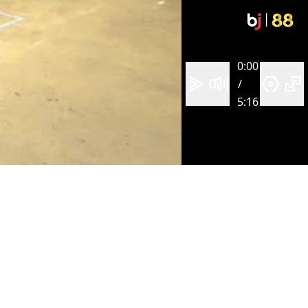
0:00
/
5:16