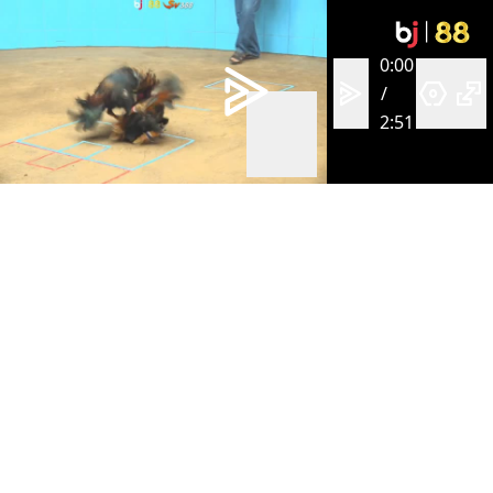
0:00
/
2:51