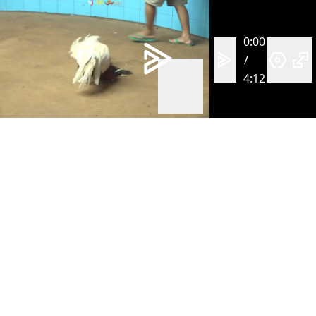
0:00
/
4:12