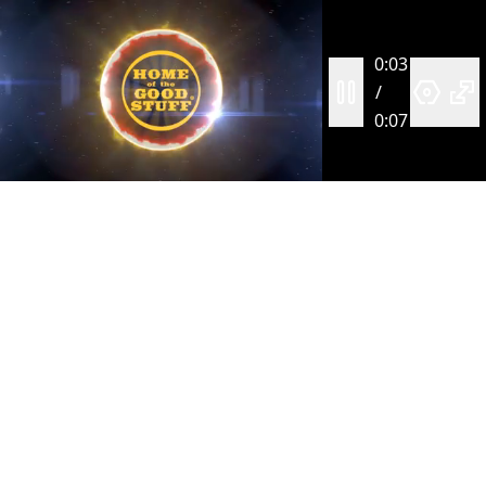
0:03
/
0:07